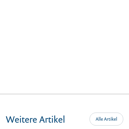
Sicherheitsempfehlungen/Accountschutz/Zwei-Faktor-
Authentisierung/Bewertung-2FA-Verfahren/bewertung-
2fa-verfahren_node.html
https://learn.microsoft.com/de-
de/entra/identity/conditional-access/concept-
conditional-access-policy-common?tabs=secure-
foundation
Weitere Artikel
Alle Artikel