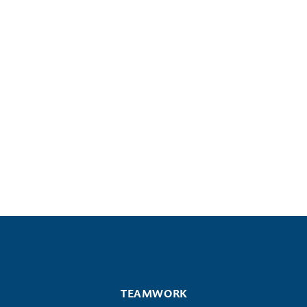
wird.
Patrick Hahlbohm
Head of Solution Customizing
KONTAKT

TEAMWORK