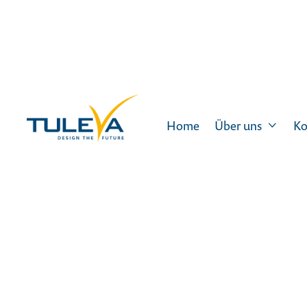
Home
Über uns
Ko

E
We ar