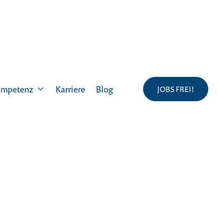
Karriere
Blog
mpetenz
JOBS FREI!

nglish
Blo
e publishing selected articles also in the English language.