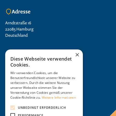
Adresse
Arndtstraße 16
22085 Hamburg
Deutschland
×
Diese Webseite verwendet
Cookies.
Wir verwenden Cookies, um die
Benutzerfreundlichkeit unserer Website zu
verbessern. Durch die weitere Nutzung
unserer Webseite stimmen Sie der
Verwendung von Cookies gemäß unserer
Cookie-Richtlinie zu.
Weitere Informationen
UNBEDINGT ERFORDERLICH
PERFORMANCE